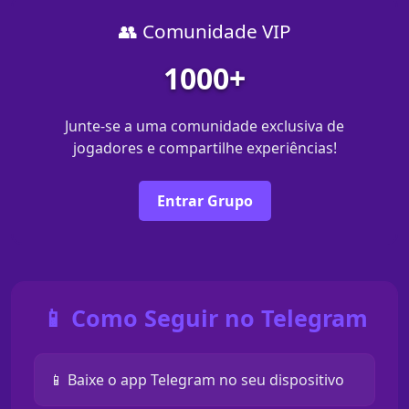
👥 Comunidade VIP
1000+
Junte-se a uma comunidade exclusiva de
jogadores e compartilhe experiências!
Entrar Grupo
📱 Como Seguir no Telegram
📱 Baixe o app Telegram no seu dispositivo