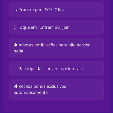
🔍 Procure por "@77FOficial"
👆 Toque em "Entrar" ou "Join"
🔔 Ative as notificações para não perder
nada
💬 Participe das conversas e interaja
🎁 Receba bônus exclusivos
automaticamente