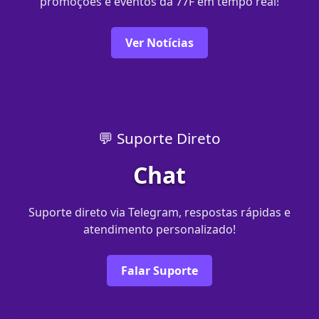
promoções e eventos da 77F em tempo real!
Ver Notícias
💬 Suporte Direto
Chat
Suporte direto via Telegram, respostas rápidas e
atendimento personalizado!
Falar Suporte