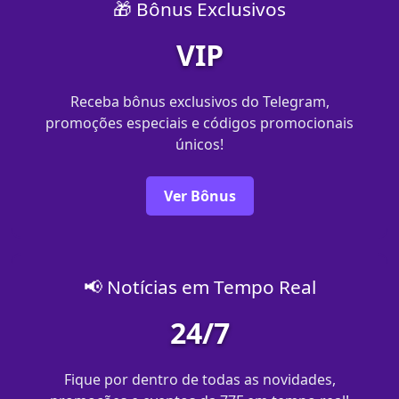
🎁 Bônus Exclusivos
VIP
Receba bônus exclusivos do Telegram,
promoções especiais e códigos promocionais
únicos!
Ver Bônus
📢 Notícias em Tempo Real
24/7
Fique por dentro de todas as novidades,