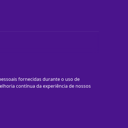
pessoais fornecidas durante o uso de
elhoria contínua da experiência de nossos