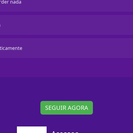
erder nada
a
aticamente
SEGUIR AGORA