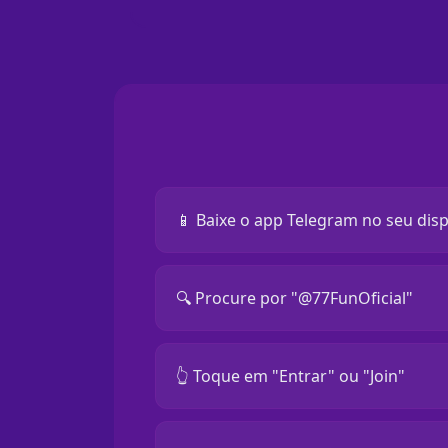
📱 Baixe o app Telegram no seu disp
🔍 Procure por "@77FunOficial"
👆 Toque em "Entrar" ou "Join"