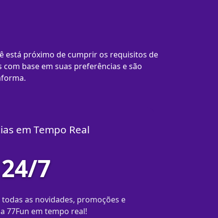
está próximo de cumprir os requisitos de
as com base em suas preferências e são
aforma.
cias em Tempo Real
24/7
e todas as novidades, promoções e
da 77Fun em tempo real!