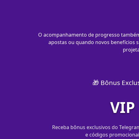
O acompanhamento de progresso também in
apostas ou quando novos benefícios se
projet
🎁 Bônus Exclu
VIP
Receba bônus exclusivos do Telegra
e códigos promocionai