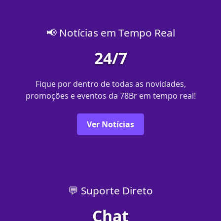
📢 Notícias em Tempo Real
24/7
Fique por dentro de todas as novidades,
promoções e eventos da 78Br em tempo real!
Ver Notícias
💬 Suporte Direto
Chat