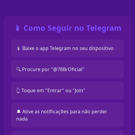
📱 Como Seguir no Telegram
📱 Baixe o app Telegram no seu dispositivo
🔍 Procure por "@78BrOficial"
👆 Toque em "Entrar" ou "Join"
🔔 Ative as notificações para não perder
nada