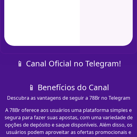
📱 Canal Oficial no Telegram!
📱 Benefícios do Canal
Descubra as vantagens de seguir a 78Br no Telegram
A 78Br oferece aos usuários uma plataforma simples e
segura para fazer suas apostas, com uma variedade de
opções de depósito e saque disponíveis. Além disso, os
usuários podem aproveitar as ofertas promocionais e