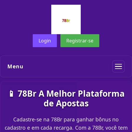
Login
Registrar-se
Menu
📱 78Br A Melhor Plataforma
de Apostas
Cadastre-se na 78Br para ganhar bônus no
cadastro e em cada recarga. Com a 78Br, você tem