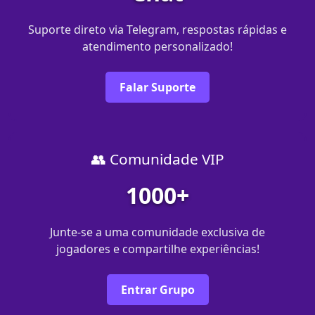
Suporte direto via Telegram, respostas rápidas e
atendimento personalizado!
Falar Suporte
👥 Comunidade VIP
1000+
Junte-se a uma comunidade exclusiva de
jogadores e compartilhe experiências!
Entrar Grupo