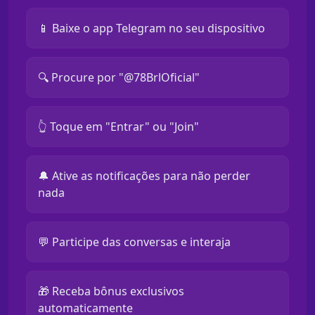
📱 Baixe o app Telegram no seu dispositivo
🔍 Procure por "@78BrlOficial"
👆 Toque em "Entrar" ou "Join"
🔔 Ative as notificações para não perder
nada
💬 Participe das conversas e interaja
🎁 Receba bônus exclusivos
automaticamente