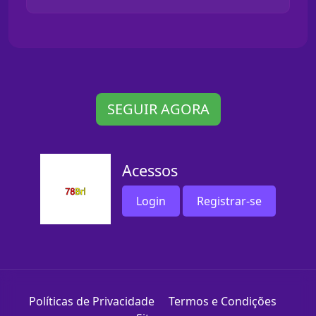
SEGUIR AGORA
Acessos
Login
Registrar-se
Políticas de Privacidade
Termos e Condições