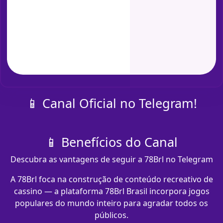
📱 Canal Oficial no Telegram!
📱 Benefícios do Canal
Descubra as vantagens de seguir a 78Brl no Telegram
A 78Brl foca na construção de conteúdo recreativo de
cassino — a plataforma 78Brl Brasil incorpora jogos
populares do mundo inteiro para agradar todos os
públicos.