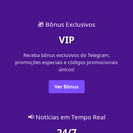
🎁 Bônus Exclusivos
VIP
Receba bônus exclusivos do Telegram,
promoções especiais e códigos promocionais
únicos!
Ver Bônus
📢 Notícias em Tempo Real
24/7