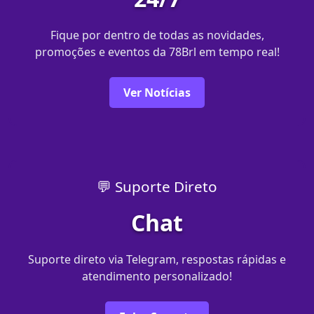
Fique por dentro de todas as novidades,
promoções e eventos da 78Brl em tempo real!
Ver Notícias
💬 Suporte Direto
Chat
Suporte direto via Telegram, respostas rápidas e
atendimento personalizado!