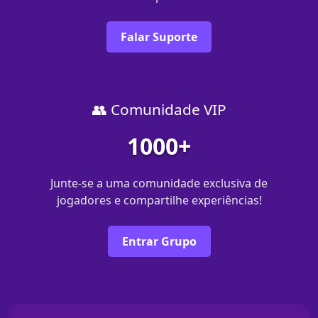
Falar Suporte
👥 Comunidade VIP
1000+
Junte-se a uma comunidade exclusiva de
jogadores e compartilhe experiências!
Entrar Grupo