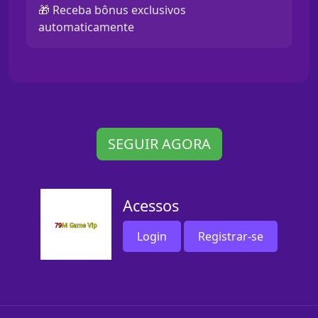
🎁 Receba bônus exclusivos
automaticamente
SEGUIR AGORA
Acessos
Login
Registrar-se