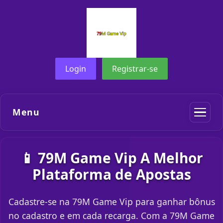
Login
Registrar-se
Menu
📱 79M Game Vip A Melhor
Plataforma de Apostas
Cadastre-se na 79M Game Vip para ganhar bônus
no cadastro e em cada recarga. Com a 79M Game