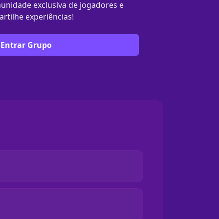
unidade exclusiva de jogadores e
rtilhe experiências!
Entrar Grupo