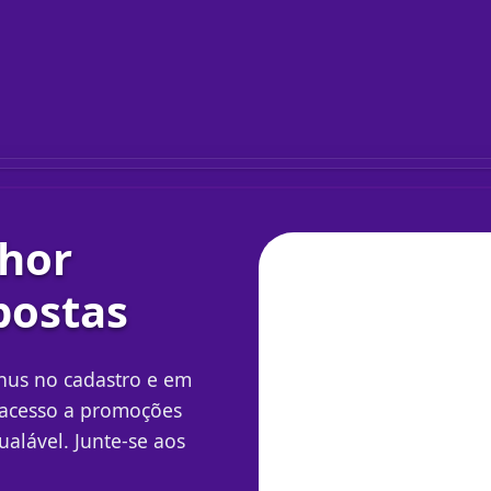
hor
postas
nus no cadastro e em
 acesso a promoções
ualável. Junte-se aos