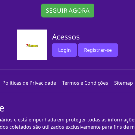
SEGUIR AGORA
Acessos
Login
Registrar-se
Políticas de Privacidade
Termos e Condições
Sitemap
de
suários e está empenhada em proteger todas as informações
os coletados são utilizados exclusivamente para fins de m