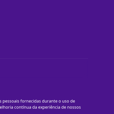
 pessoais fornecidas durante o uso de
elhoria contínua da experiência de nossos