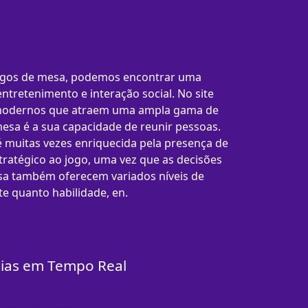
 jogos de mesa, podemos encontrar uma
tretenimento e interação social. No site
 e modernos que atraem uma ampla gama de
esa é a sua capacidade de reunir pessoas.
é muitas vezes enriquecida pela presença de
ratégico ao jogo, uma vez que as decisões
esa também oferecem variados níveis de
te quanto habilidade, en.
cias em Tempo Real