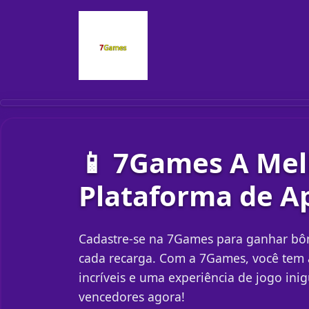
📱 7Games A Mel
Plataforma de A
Cadastre-se na 7Games para ganhar bô
cada recarga. Com a 7Games, você tem
incríveis e uma experiência de jogo inig
vencedores agora!