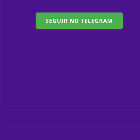
SEGUIR NO TELEGRAM