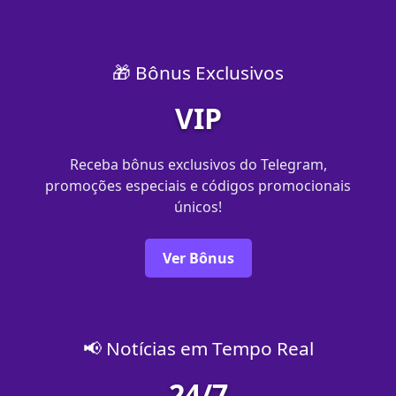
🎁 Bônus Exclusivos
VIP
Receba bônus exclusivos do Telegram,
promoções especiais e códigos promocionais
únicos!
Ver Bônus
📢 Notícias em Tempo Real
24/7