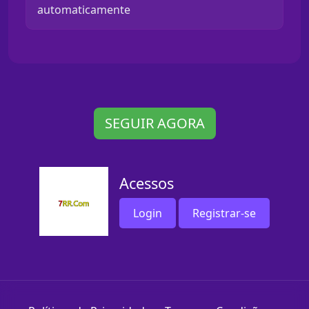
automaticamente
SEGUIR AGORA
Acessos
Login
Registrar-se