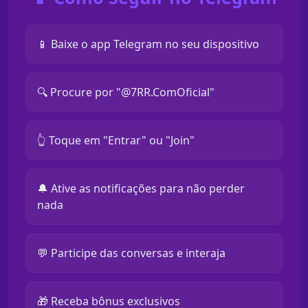
📱 Baixe o app Telegram no seu dispositivo
🔍 Procure por "@7RR.ComOficial"
👆 Toque em "Entrar" ou "Join"
🔔 Ative as notificações para não perder
nada
💬 Participe das conversas e interaja
🎁 Receba bônus exclusivos