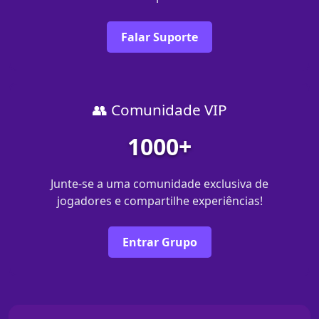
Falar Suporte
👥 Comunidade VIP
1000+
Junte-se a uma comunidade exclusiva de
jogadores e compartilhe experiências!
Entrar Grupo