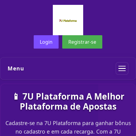
Login
Registrar-se
Menu
📱 7U Plataforma A Melhor
Plataforma de Apostas
Cadastre-se na 7U Plataforma para ganhar bônus
no cadastro e em cada recarga. Com a 7U