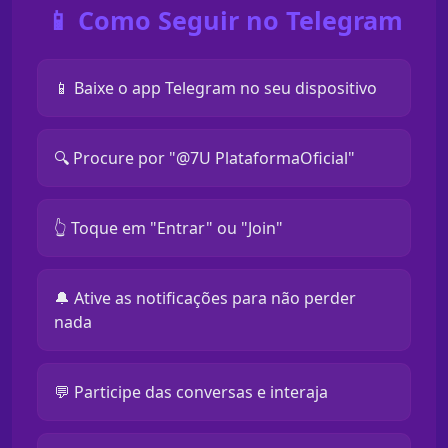
📱 Como Seguir no Telegram
📱 Baixe o app Telegram no seu dispositivo
🔍 Procure por "@7U PlataformaOficial"
👆 Toque em "Entrar" ou "Join"
🔔 Ative as notificações para não perder
nada
💬 Participe das conversas e interaja