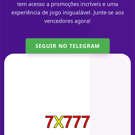
tem acesso a promoções incríveis e uma
experiência de jogo inigualável. Junte-se aos
vencedores agora!
SEGUIR NO TELEGRAM