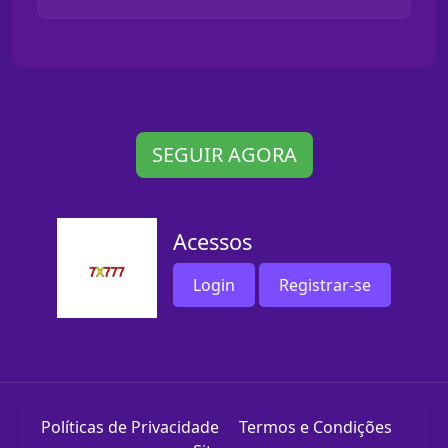
SEGUIR AGORA
Acessos
Login
Registrar-se
Políticas de Privacidade
Termos e Condições