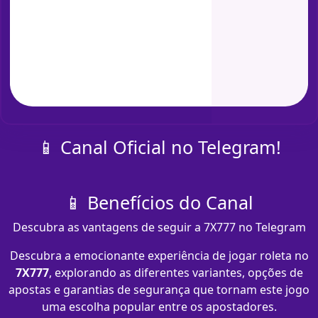
📱 Canal Oficial no Telegram!
📱 Benefícios do Canal
Descubra as vantagens de seguir a 7X777 no Telegram
Descubra a emocionante experiência de jogar roleta no
7X777
, explorando as diferentes variantes, opções de
apostas e garantias de segurança que tornam este jogo
uma escolha popular entre os apostadores.