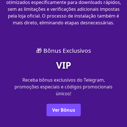
otimizados especificamente para downloads rápidos,
sem as limitações e verificações adicionais impostas
pela loja oficial. O processo de instalação também é
mais direto, eliminando etapas desnecessárias.
🎁 Bônus Exclusivos
VIP
Receba bônus exclusivos do Telegram,
promoções especiais e códigos promocionais
únicos!
Ver Bônus