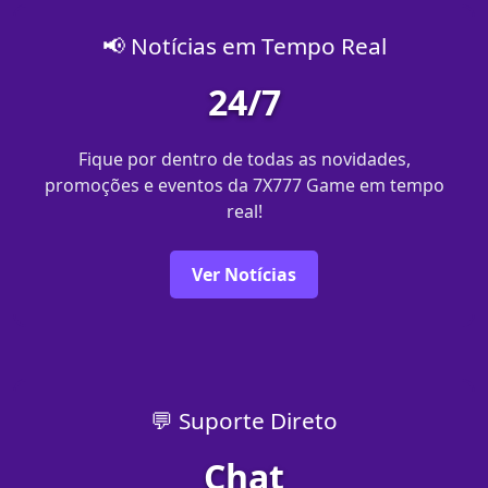
📢 Notícias em Tempo Real
24/7
Fique por dentro de todas as novidades,
promoções e eventos da 7X777 Game em tempo
real!
Ver Notícias
💬 Suporte Direto
Chat