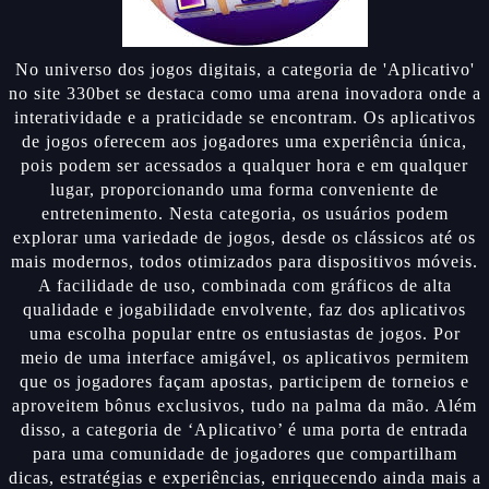
No universo dos jogos digitais, a categoria de 'Aplicativo'
no site 330bet se destaca como uma arena inovadora onde a
interatividade e a praticidade se encontram. Os aplicativos
de jogos oferecem aos jogadores uma experiência única,
pois podem ser acessados a qualquer hora e em qualquer
lugar, proporcionando uma forma conveniente de
entretenimento. Nesta categoria, os usuários podem
explorar uma variedade de jogos, desde os clássicos até os
mais modernos, todos otimizados para dispositivos móveis.
A facilidade de uso, combinada com gráficos de alta
qualidade e jogabilidade envolvente, faz dos aplicativos
uma escolha popular entre os entusiastas de jogos. Por
meio de uma interface amigável, os aplicativos permitem
que os jogadores façam apostas, participem de torneios e
aproveitem bônus exclusivos, tudo na palma da mão. Além
disso, a categoria de ‘Aplicativo’ é uma porta de entrada
para uma comunidade de jogadores que compartilham
dicas, estratégias e experiências, enriquecendo ainda mais a