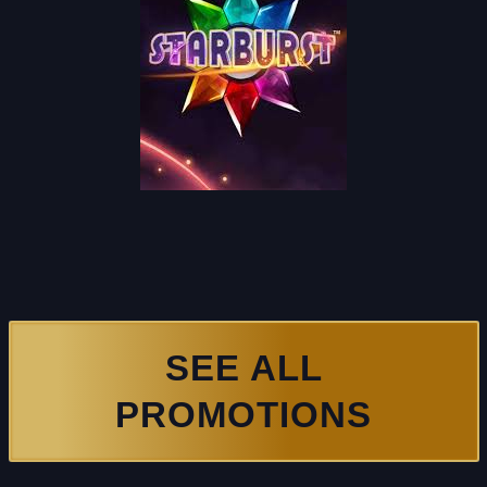
SEE ALL
PROMOTIONS