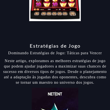
Estratégias de Jogo
Dominando Estratégias de Jogo: Táticas para Vencer
Neste artigo, exploramos as melhores estratégias de jogo
que podem ajudar jogadores a maximizar suas chances de
sucesso em diversos tipos de jogos. Desde o planejamento
até a adaptação às jogadas dos oponentes, descubra como
se tornar um maestro no universo dos jogos.