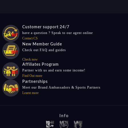
Customer support 24/7
have a question ? Speak to our agent online
Contact CS
New Member Guide
Check out FAQ and guides
Check now
Affiliates Program
Partner with us and earn some income!
Find Out more
Partnerships
Meet our Brand Ambassadors & Sports Partners
Learnt more
Info